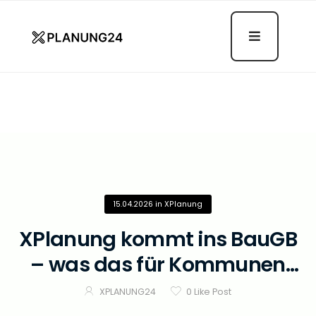
XPlanung Kommt Ins BauGB –
Was Das Für Kommunen Jetzt
Bedeutet
15.04.2026
in
XPlanung
XPlanung kommt ins BauGB
– was das für Kommunen
jetzt bedeutet
XPLANUNG24
0
Like Post